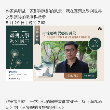
作家吳明益｜家鄉與異鄉的風景：我在臺灣文學與世界
文學獲得的教養與啟發
5 月 29 日｜晚間 7 時
作家吳明益｜一本小說的圖畫故事書孩子：從《海風酒
店》到《三隻腳的食蟹獴與巨人》