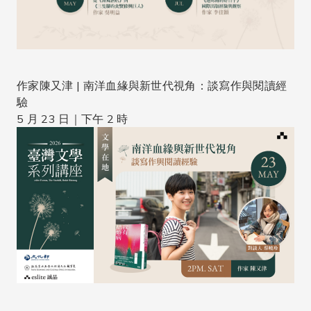
作家陳又津 | 南洋血緣與新世代視角：談寫作與閱讀經
驗
5 月 23 日｜下午 2 時