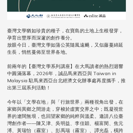
臺灣文學猶如珍貴的種子，在寶島的土地上生根發芽，
孕育出豐厚而深邃的創作養分。
放眼今日，臺灣文學如蒲公英隨風遠颺，又似藤蔓綿延
生長，悄然蔓佈至世界各地。
前兩年的【臺灣文學系列講座】在大馬讀者的熱烈迴響
中圓滿落幕，2026年，誠品馬來西亞與 Taiwan in
Malaysia 駐馬來西亞台北經濟文化辦事處再度攜手，推
出第三屆系列活動！
今年以「文學在地」與「行旅世界」兩種視角出發，在
家鄉與異鄉之間游走，穿梭於虛實交界之中；既凝視世
界的遼闊無垠，也回望家鄉的純粹與溫柔。邀請八位臺
灣創作者——陳又津、吳明益、李佳穎、楊富閔、焦元
溥、黃瑞怡（霧室）、彭禹瑞（霧室）、譚光磊，橫跨