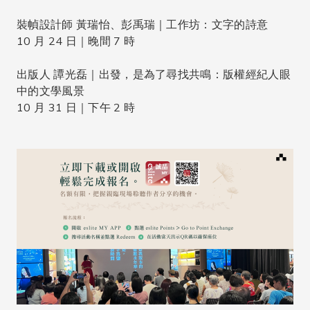
裝幀設計師 黃瑞怡、彭禹瑞｜工作坊：文字的詩意
10 月 24 日｜晚間 7 時
出版人 譚光磊｜出發，是為了尋找共鳴：版權經紀人眼
中的文學風景
10 月 31 日｜下午 2 時