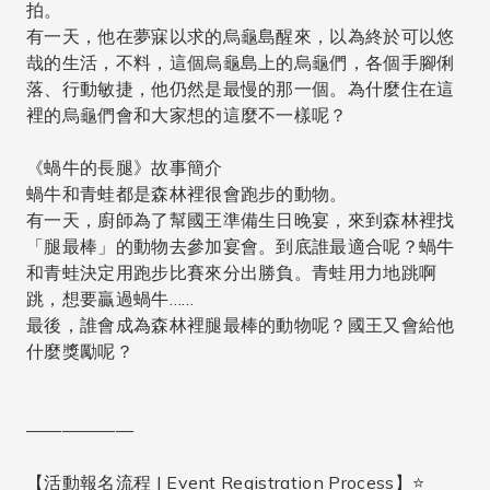
拍。
有一天，他在夢寐以求的烏龜島醒來，以為終於可以悠
哉的生活，不料，這個烏龜島上的烏龜們，各個手腳俐
落、行動敏捷，他仍然是最慢的那一個。為什麼住在這
裡的烏龜們會和大家想的這麼不一樣呢？
《蝸牛的長腿》故事簡介
蝸牛和青蛙都是森林裡很會跑步的動物。
有一天，廚師為了幫國王準備生日晚宴，來到森林裡找
「腿最棒」的動物去參加宴會。到底誰最適合呢？蝸牛
和青蛙決定用跑步比賽來分出勝負。青蛙用力地跳啊
跳，想要贏過蝸牛……
最後，誰會成為森林裡腿最棒的動物呢？國王又會給他
什麼獎勵呢？
——————
【活動報名流程 | Event Registration Process】⭐