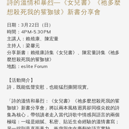
詩的溫情和暴烈—《女兒書》《祂多麼
想殺死我的㺢㹢狓》新書分享會
日期：3月22日（日）
時間：4PM-5.30PM
主講人：賴殖康、陳宏量
主持人：梁馨元
分享新書：賴殖康詩集《女兒書》、陳宏量詩集《祂多
麼想殺死我的㺢㹢狓》
地點：eslite Forum
【活動簡介】
詩，既能低聲安慰，也能猛烈撕開現實。
「詩的溫情和暴烈：《女兒書》《祂多麼想殺死我的㺢
㹢狓》新書分享會」將以兩本風格迥異卻同樣尖銳的詩
集為核心，帶領讀者走入當代詩歌中情感與語言的兩個
極端：一端是細膩、私密、貼近生命經驗的溫情書寫；
另一端則是直面暴力、衝突與內在撕裂的語言實驗。