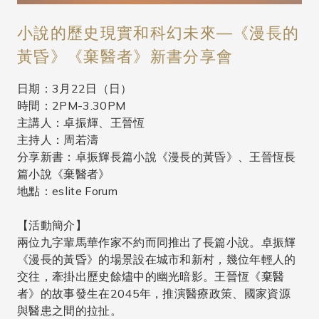
小說的歷史現實和科幻未來—《漫長的
黃昏》《棄醫者》新書分享會
日期：3月22日（日）
時間：2PM-3.30PM
主講人：卓振輝、王晉恆
主持人：周若濤
分享新書：卓振輝長篇小說《漫長的黃昏》、王晉恆長
篇小說《棄醫者》
地點：eslite Forum
【活動簡介】
兩位九字輩馬華作家不約而同推出了長篇小說。卓振輝
《漫長的黃昏》的場景設在城市和新村，幾位年輕人的
交往，牽掛出歷史餘燼中的幽光暗影。王晉恆《棄醫
者》的故事發生在2045年，推演醫療政策、國家資源
與醫患之間的拉扯。