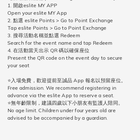
1. 開啟eslite MY APP
Open your eslite MY App
2. 點選 eslite Points > Go to Point Exchange
Tap eslite Points > Go to Point Exchange
3. 搜尋活動名稱並點選 Redeem
Search for the event name and tap Redeem
4. 在活動當天出示 QR 碼以確保座位
Present the QR code on the event day to secure
your seat
⭐入場免費，歡迎提前至誠品 App 報名以預留座位。
Free admission. We recommend registering in
advance via the eslite App to reserve a seat.
⭐無年齡限制，建議四歲以下小朋友有監護人陪同。
No age limit. Children under four years old are
advised to be accompanied by a guardian.